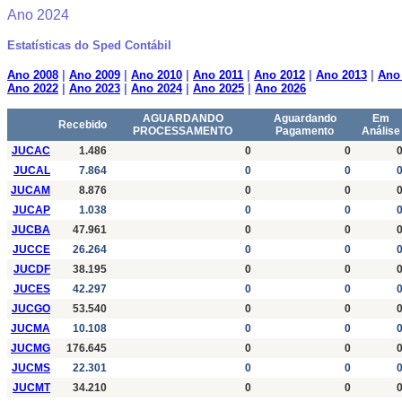
Ano
2024
Estatísticas do Sped Contábil
Ano 2008
|
Ano 2009
|
Ano 2010
|
Ano 2011
|
Ano 2012
|
Ano 2013
|
Ano
Ano 2022
|
Ano 2023
|
Ano 2024
|
Ano 2025
|
Ano 2026
AGUARDANDO
Aguardando
Em
Recebido
PROCESSAMENTO
Pagamento
Análise
JUCAC
1.486
0
0
JUCAL
7.864
0
0
JUCAM
8.876
0
0
JUCAP
1.038
0
0
JUCBA
47.961
0
0
JUCCE
26.264
0
0
JUCDF
38.195
0
0
JUCES
42.297
0
0
JUCGO
53.540
0
0
JUCMA
10.108
0
0
JUCMG
176.645
0
0
JUCMS
22.301
0
0
JUCMT
34.210
0
0