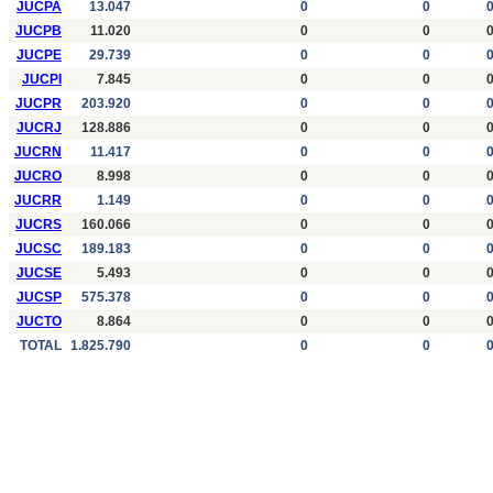
JUCPA
13.047
0
0
JUCPB
11.020
0
0
JUCPE
29.739
0
0
JUCPI
7.845
0
0
JUCPR
203.920
0
0
JUCRJ
128.886
0
0
JUCRN
11.417
0
0
JUCRO
8.998
0
0
JUCRR
1.149
0
0
JUCRS
160.066
0
0
JUCSC
189.183
0
0
JUCSE
5.493
0
0
JUCSP
575.378
0
0
JUCTO
8.864
0
0
TOTAL
1.825.790
0
0