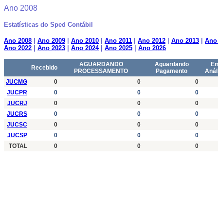
Ano
2008
Estatísticas do Sped Contábil
Ano 2008
|
Ano 2009
|
Ano 2010
|
Ano 2011
|
Ano 2012
|
Ano 2013
|
Ano
Ano 2022
|
Ano 2023
|
Ano 2024
|
Ano 2025
|
Ano 2026
AGUARDANDO
Aguardando
E
Recebido
PROCESSAMENTO
Pagamento
Anál
JUCMG
0
0
0
JUCPR
0
0
0
JUCRJ
0
0
0
JUCRS
0
0
0
JUCSC
0
0
0
JUCSP
0
0
0
TOTAL
0
0
0