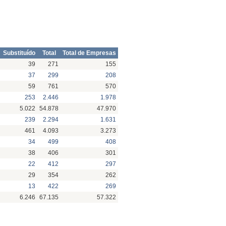
Substituído
Total
Total de Empresas
39
271
155
37
299
208
59
761
570
253
2.446
1.978
5.022
54.878
47.970
239
2.294
1.631
461
4.093
3.273
34
499
408
38
406
301
22
412
297
29
354
262
13
422
269
6.246
67.135
57.322