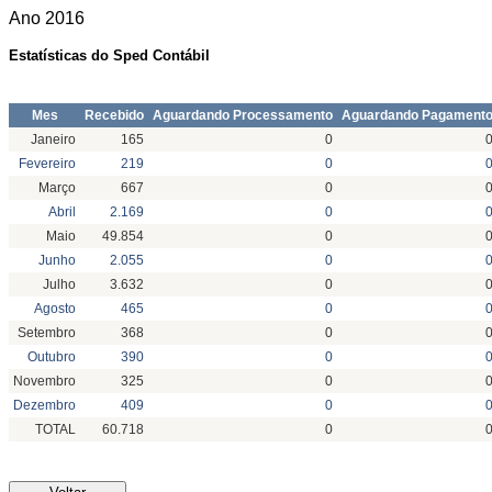
Ano
2016
Estatísticas do Sped Contábil
Mes
Recebido
Aguardando Processamento
Aguardando Pagament
Janeiro
165
0
Fevereiro
219
0
Março
667
0
Abril
2.169
0
Maio
49.854
0
Junho
2.055
0
Julho
3.632
0
Agosto
465
0
Setembro
368
0
Outubro
390
0
Novembro
325
0
Dezembro
409
0
TOTAL
60.718
0