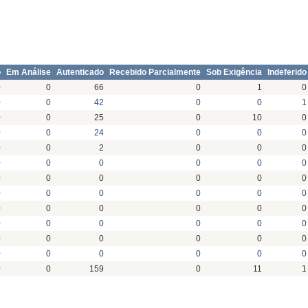
o
Em Análise
Autenticado
Recebido Parcialmente
Sob Exigência
Indeferido
0
0
66
0
1
0
0
0
42
0
0
1
0
0
25
0
10
0
0
0
24
0
0
0
0
0
2
0
0
0
0
0
0
0
0
0
0
0
0
0
0
0
0
0
0
0
0
0
0
0
0
0
0
0
0
0
0
0
0
0
0
0
0
0
0
0
0
0
0
0
0
0
0
0
159
0
11
1