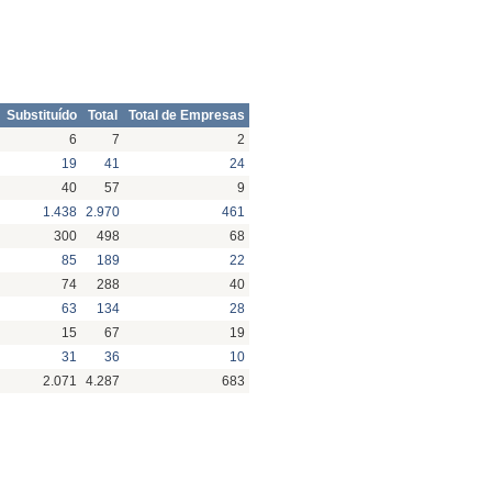
Substituído
Total
Total de Empresas
6
7
2
19
41
24
40
57
9
1.438
2.970
461
300
498
68
85
189
22
74
288
40
63
134
28
15
67
19
31
36
10
2.071
4.287
683