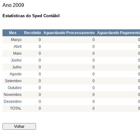
Ano
2009
Estatísticas do Sped Contábil
Mes
Recebido
Aguardando Processamento
Aguardando Pagament
Março
0
0
Abril
0
0
Maio
0
0
Junho
0
0
Julho
0
0
Agosto
0
0
Setembro
0
0
Outubro
0
0
Novembro
0
0
Dezembro
0
0
TOTAL
0
0