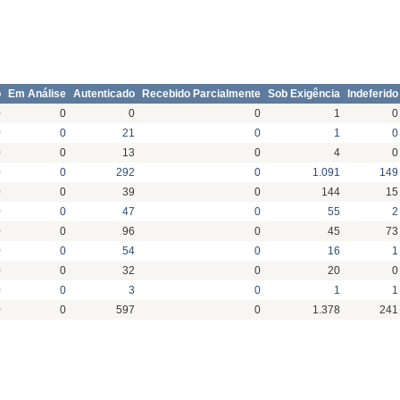
o
Em Análise
Autenticado
Recebido Parcialmente
Sob Exigência
Indeferido
0
0
0
0
1
0
0
0
21
0
1
0
0
0
13
0
4
0
0
0
292
0
1.091
149
0
0
39
0
144
15
0
0
47
0
55
2
0
0
96
0
45
73
0
0
54
0
16
1
0
0
32
0
20
0
0
0
3
0
1
1
0
0
597
0
1.378
241