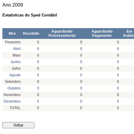
Ano
2009
Estatísticas do Sped Contábil
Aguardando
Aguardando
Em
Mes
Recebido
Processamento
Pagamento
Anális
Fevereiro
0
0
0
Abril
0
0
0
Maio
0
0
0
Junho
0
0
0
Julho
0
0
0
Agosto
0
0
0
Setembro
0
0
0
Outubro
0
0
0
Novembro
0
0
0
Dezembro
0
0
0
TOTAL
0
0
0