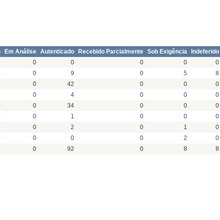
o
Em Análise
Autenticado
Recebido Parcialmente
Sob Exigência
Indeferido
0
0
0
0
0
0
0
0
9
0
5
8
0
0
42
0
0
0
0
0
4
0
0
0
0
0
34
0
0
0
0
0
1
0
0
0
0
0
2
0
1
0
0
0
0
0
2
0
0
0
92
0
8
8