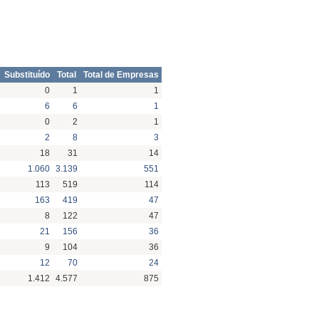
Substituído
Total
Total de Empresas
0
1
1
6
6
1
0
2
1
2
8
3
18
31
14
1.060
3.139
551
113
519
114
163
419
47
8
122
47
21
156
36
9
104
36
12
70
24
1.412
4.577
875