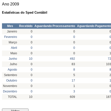
Ano
2009
Estatísticas do Sped Contábil
Mes
Recebido
Aguardando Processamento
Aguardando Pagament
Janeiro
0
0
Fevereiro
0
0
Março
0
0
Abril
0
0
Maio
0
0
Junho
10
492
7
Julho
0
83
10
Agosto
0
8
Setembro
0
5
Outubro
0
17
Novembro
0
1
Dezembro
0
3
TOTAL
10
609
18