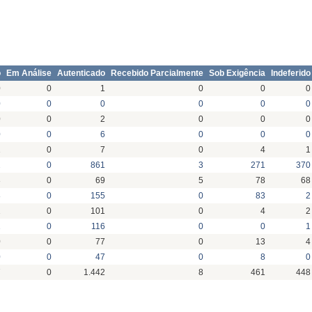
o
Em Análise
Autenticado
Recebido Parcialmente
Sob Exigência
Indeferido
0
0
1
0
0
0
0
0
0
0
0
0
0
0
2
0
0
0
0
0
6
0
0
0
1
0
7
0
4
1
2
0
861
3
271
370
3
0
69
5
78
68
8
0
155
0
83
2
2
0
101
0
4
2
1
0
116
0
0
1
0
0
77
0
13
4
0
0
47
0
8
0
7
0
1.442
8
461
448