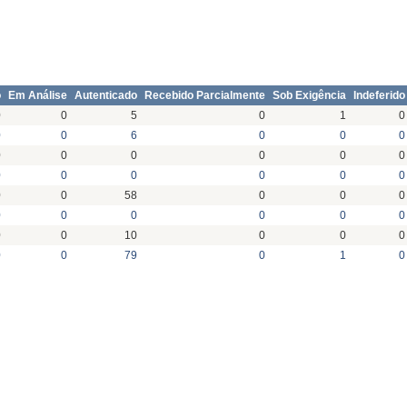
o
Em Análise
Autenticado
Recebido Parcialmente
Sob Exigência
Indeferido
0
0
5
0
1
0
0
0
6
0
0
0
0
0
0
0
0
0
0
0
0
0
0
0
0
0
58
0
0
0
0
0
0
0
0
0
0
0
10
0
0
0
0
0
79
0
1
0