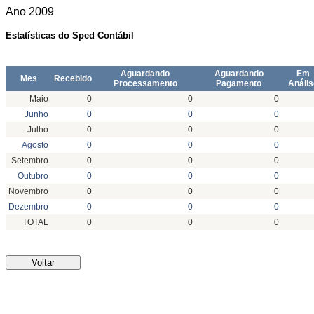
Ano
2009
Estatísticas do Sped Contábil
Aguardando
Aguardando
Em
Mes
Recebido
Processamento
Pagamento
Anális
Maio
0
0
0
Junho
0
0
0
Julho
0
0
0
Agosto
0
0
0
Setembro
0
0
0
Outubro
0
0
0
Novembro
0
0
0
Dezembro
0
0
0
TOTAL
0
0
0