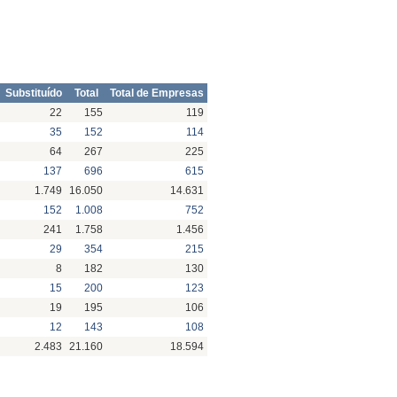
Substituído
Total
Total de Empresas
22
155
119
35
152
114
64
267
225
137
696
615
1.749
16.050
14.631
152
1.008
752
241
1.758
1.456
29
354
215
8
182
130
15
200
123
19
195
106
12
143
108
2.483
21.160
18.594