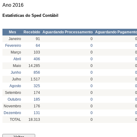
Ano
2016
Estatísticas do Sped Contábil
Mes
Recebido
Aguardando Processamento
Aguardando Pagament
Janeiro
91
0
Fevereiro
64
0
Março
103
0
Abril
406
0
Maio
14.285
0
Junho
856
0
Julho
1.517
0
Agosto
325
0
Setembro
174
0
Outubro
185
0
Novembro
176
0
Dezembro
131
0
TOTAL
18.313
0