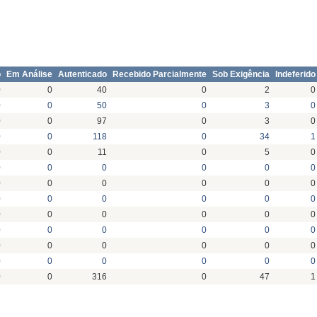
o
Em Análise
Autenticado
Recebido Parcialmente
Sob Exigência
Indeferido
0
0
40
0
2
0
0
0
50
0
3
0
0
0
97
0
3
0
0
0
118
0
34
1
0
0
11
0
5
0
0
0
0
0
0
0
0
0
0
0
0
0
0
0
0
0
0
0
0
0
0
0
0
0
0
0
0
0
0
0
0
0
0
0
0
0
0
0
0
0
0
0
0
0
316
0
47
1