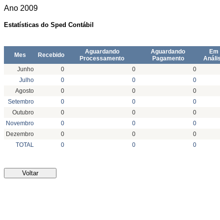
Ano
2009
Estatísticas do Sped Contábil
Aguardando
Aguardando
Em
Mes
Recebido
Processamento
Pagamento
Análi
Junho
0
0
0
Julho
0
0
0
Agosto
0
0
0
Setembro
0
0
0
Outubro
0
0
0
Novembro
0
0
0
Dezembro
0
0
0
TOTAL
0
0
0